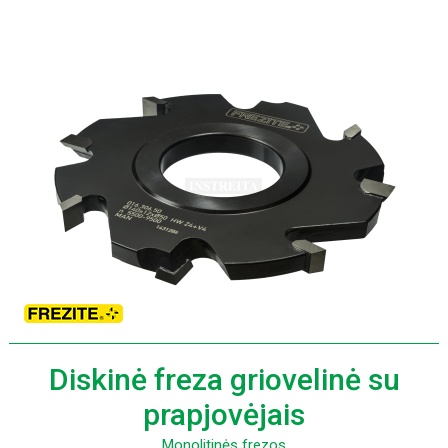
Diskinė freza griovelinė su
prapjovėjais
Monolitinės frezos