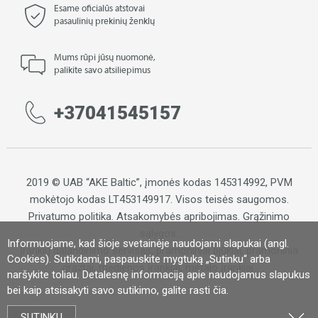
Esame oficialūs atstovai
pasaulinių prekinių ženklų
Mums rūpi jūsų nuomonė,
palikite savo atsiliepimus
+37041545157
2019 © UAB “AKE Baltic”, įmonės kodas 145314992, PVM
mokėtojo kodas LT453149917. Visos teisės saugomos.
Privatumo politika
.
Atsakomybės apribojimas
.
Grąžinimo
sąlygos.
Informuojame, kad šioje svetainėje naudojami slapukai (angl.
Įrankių galandinimo servisas, pramoniniai pjūklai, pramoninia
Cookies). Sutikdami, paspauskite mygtuką „Sutinku“ arba
grąžtai, medienos įrankiai, metalo įrankiai.
naršykite toliau. Detalesnę informaciją apie naudojamus slapukus
Svetainių talpinimas:
El. parduotuvių kūrimas:
bei kaip atsisakyti savo sutikimo, galite rasti
čia
.
SUTINKU