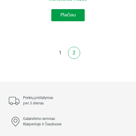
Plačiau
1
2
Prekių pristatymas
per 3 dienas
Galandimo servisas
Klaipėdoje ir Šiauliuose