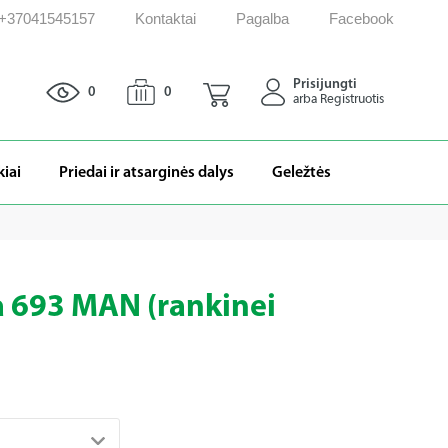
: +37041545157
Kontaktai
Pagalba
Facebook
Prisijungti
0
0
arba Registruotis
kiai
Priedai ir atsarginės dalys
Geležtės
ja 693 MAN (rankinei