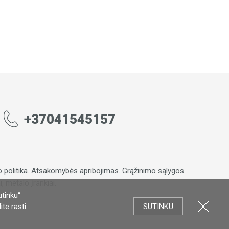
+37041545157
 politika
.
Atsakomybės apribojimas
.
Grąžinimo sąlygos.
, metalo įrankiai.
utinku“
te rasti
SUTINKU