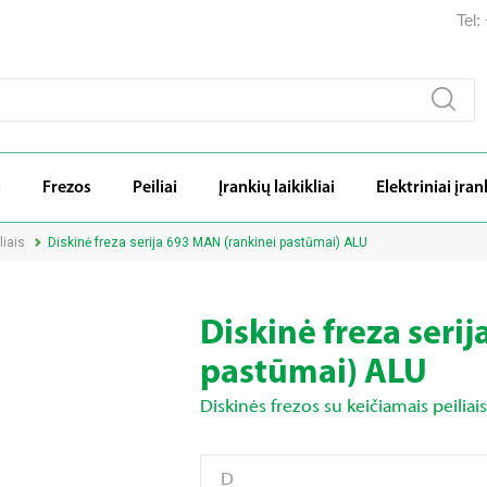
Tel
i
Frezos
Peiliai
Įrankių laikikliai
Elektriniai įran
liais
Diskinė freza serija 693 MAN (rankinei pastūmai) ALU
Diskinė freza seri
pastūmai) ALU
Diskinės frezos su keičiamais peiliais
D