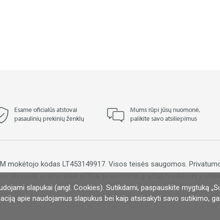
Esame oficialūs atstovai
Mums rūpi jūsų nuomonė,
pasaulinių prekinių ženklų
palikite savo atsiliepimus
PVM mokėtojo kodas LT453149917. Visos teisės saugomos.
Privatumo
mo servisas, pramoniniai pjūklai, pramoninia grąžtai, medienos įrankiai
udojami slapukai (angl. Cookies). Sutikdami, paspauskite mygtuką „S
vetainių talpinimas:
El. parduotuvių kūrimas:
aciją apie naudojamus slapukus bei kaip atsisakyti savo sutikimo, gali