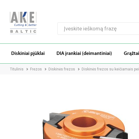
Diskiniai pjūklai
DIA įrankiai (deimantiniai)
Grąžta
Titulinis
Frezos
Diskinės frezos
Diskinės frezos su keičiamais pei