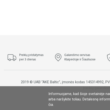
Prekių pristatymas
Galandimo servisas
per 3 dienas
Klaipėdoje ir Šiauliuose
2019 © UAB “AKE Baltic”, įmonės kodas 145314992, 
Įrankių galandini
Informuojame, kad šioje svetainėje na
S
arba naršykite toliau. Detalesnę inform
čia
.