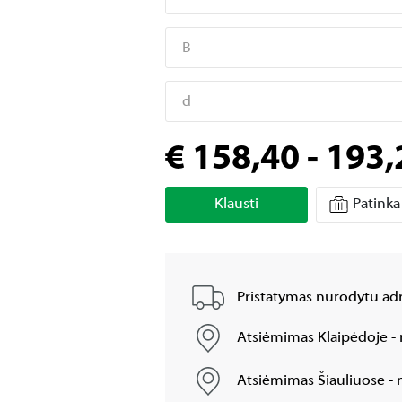
B
d
€ 158,40 - 193,
Klausti
Patinka
Pristatymas nurodytu adr
Atsiėmimas Klaipėdoje - 
Atsiėmimas Šiauliuose - n