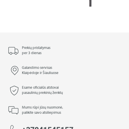
Prekių pristatymas
per 3 dienas
Galandimo servisas
Klaipėdoje ir Šiauliuose
Esame oficialūs atstovai
pasaulinių prekinių ženklų
Mums rūpi jūsų nuomonė,
palikite savo atsiliepimus