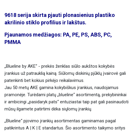
9618 serija skirta pjauti plonasienius plastiko
akrilinio stiklo profilius ir lakštus.
Pjaunamos medžiagos: PA, PE, PS, ABS, PC,
PMMA
„Blueline by AKE“ - prekės ženklas siūlo aukštos kokybės
įrankius už patrauklią kainą. Siūlomų diskinių pjūklų įvairovė gali
patenkinti bet kokius pirkėjo reikalavimus.
Jau 50 metų AKE gamina kokybiškus įrankius, naudojamus
pramonėje. Turėdami platų „blueline“ asortimentą, prekybininkai
ir ambicingi „pasidaryk pats“ entuziastai taip pat gali pasinaudoti
mūsų ilgamete patirtimi dėka siųlomų įrankių.
„Blueline“ pjovimo įrankių asortimentas gaminamas pagal
patikrintus A | K | E standartus. Šio asortimento taikymo sritys