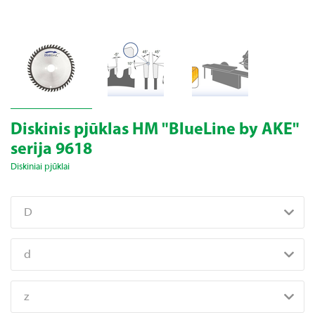
Diskinis pjūklas HM "BlueLine by AKE"
serija 9618
Diskiniai pjūklai
D
d
z