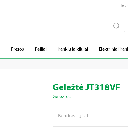
Tel
i
Frezos
Peiliai
Įrankių laikikliai
Elektriniai įran
Geležtė JT318VF
Geležtės
Bendras ilgis, L