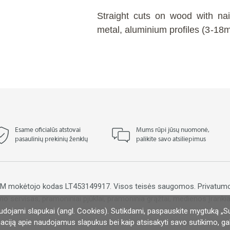
Straight cuts on wood with na
metal, aluminium profiles (3-18m
Esame oficialūs atstovai
Mums rūpi jūsų nuomonė,
pasaulinių prekinių ženklų
palikite savo atsiliepimus
PVM mokėtojo kodas LT453149917. Visos teisės saugomos.
Privatumo
mo servisas, pramoniniai pjūklai, pramoninia grąžtai, medienos įrankiai
udojami slapukai (angl. Cookies). Sutikdami, paspauskite mygtuką „S
vetainių talpinimas:
El. parduotuvių kūrimas:
aciją apie naudojamus slapukus bei kaip atsisakyti savo sutikimo, gali