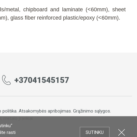
ils/metal, chipboard and laminate (<60mm), sheet
m), glass fiber reinforced plastic/epoxy (<60mm).
+37041545157
 politika
.
Atsakomybės apribojimas
.
Grąžinimo sąlygos.
, metalo įrankiai.
utinku“
te rasti
SUTINKU