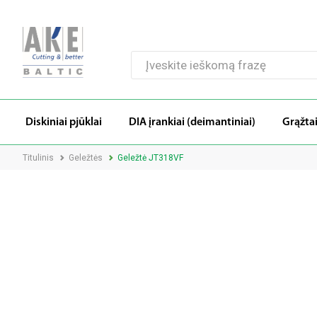
Diskiniai pjūklai
DIA įrankiai (deimantiniai)
Grąžta
Titulinis
Geležtės
Geležtė JT318VF