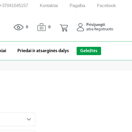
: +37041545157
Kontaktai
Pagalba
Facebook
Prisijungti
0
0
arba Registruotis
kiai
Priedai ir atsarginės dalys
Geležtės