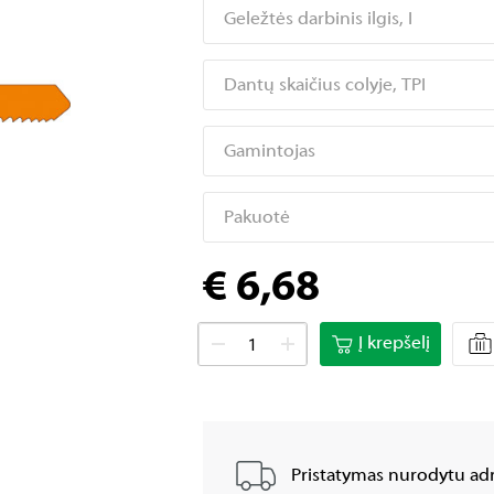
Geležtės darbinis ilgis, I
Dantų skaičius colyje, TPI
Gamintojas
Pakuotė
€ 6,68
Į krepšelį
Pristatymas nurodytu adr