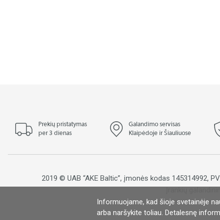
Prekių pristatymas
Galandimo servisas
per 3 dienas
Klaipėdoje ir Šiauliuose
2019 © UAB “AKE Baltic”, įmonės kodas 145314992, 
Įrankių galandini
Informuojame, kad šioje svetainėje na
S
arba naršykite toliau. Detalesnę inform