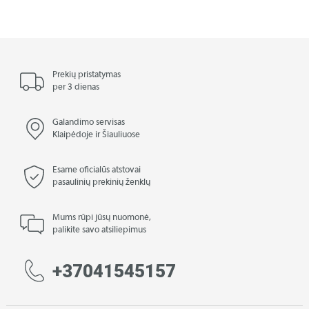
Prekių pristatymas
per 3 dienas
Galandimo servisas
Klaipėdoje ir Šiauliuose
Esame oficialūs atstovai
pasaulinių prekinių ženklų
Mums rūpi jūsų nuomonė,
palikite savo atsiliepimus
+37041545157