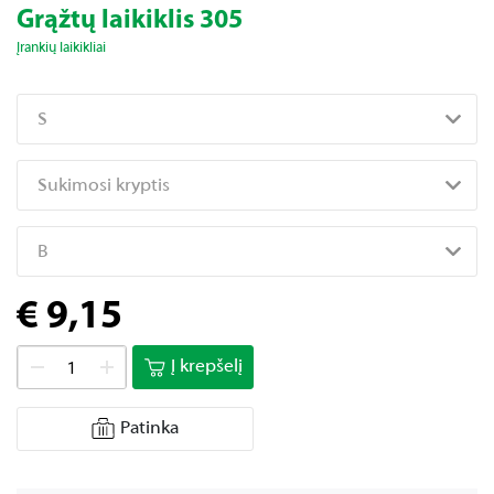
Grąžtų laikiklis 305
Įrankių laikikliai
S
Sukimosi kryptis
B
€ 9,15
Į krepšelį
Patinka