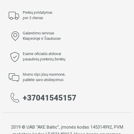
Prekių pristatymas
per 3 dienas
Galandimo servisas
Klaipėdoje ir Šiauliuose
Esame oficialūs atstovai
pasaulinių prekinių ženklų
Mums rūpi jūsų nuomonė,
palikite savo atsiliepimus
+37041545157
2019 © UAB “AKE Baltic”, įmonės kodas 145314992, PVM