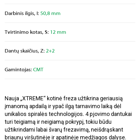
Darbinis ilgis, I:
50,8 mm
Tvirtinimo kotas, S:
12 mm
Dantų skaičius, Z:
2+2
Gamintojas:
CMT
Nauja „XTREME“ kotinė freza užtikrina geriausią 
įmanomą apdailą ir ypač ilgą tarnavimo laiką dėl 
unikalios spiralės technologijos.
4 pjovimo dantukai 
turi teigiamą ir neigiamą pokrypį, tokiu būdu 
užtikrindami labai švarų frezavimą, neišdrąskant 
briaunų viršutinėje ir apatinėje medžiagos dalyse.