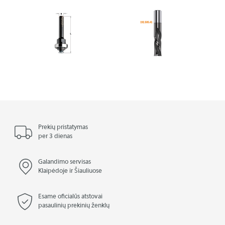
Prekių pristatymas
per 3 dienas
Galandimo servisas
Klaipėdoje ir Šiauliuose
Esame oficialūs atstovai
pasaulinių prekinių ženklų