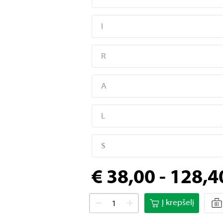
I
R
A
L
S
€ 38,00 - 128,4
Į krepšelį