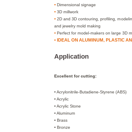
•
Dimensional signage
•
3D millwork
•
2D and 3D contouring, profiling, modelin
and jewelry mold making
•
Perfect for model-makers on large 3D mil
•
IDEAL ON ALUMINUM, PLASTIC A
Application
Excellent for cutting:
• Acrylonitrile-Butadiene-Styrene (ABS)
• Acrylic
• Acrylic Stone
• Aluminum
• Brass
• Bronze