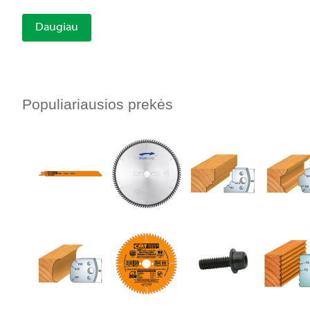
Daugiau
Populiariausios prekės