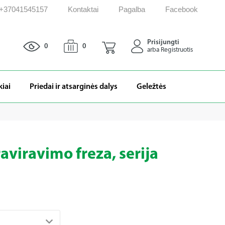
: +37041545157
Kontaktai
Pagalba
Facebook
Prisijungti
0
0
arba Registruotis
kiai
Priedai ir atsarginės dalys
Geležtės
aviravimo freza, serija