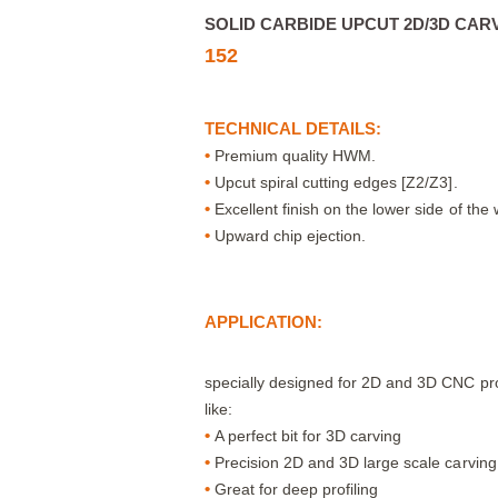
SOLID CARBIDE UPCUT 2D/3D CAR
152
TECHNICAL DETAILS:
•
Premium quality HWM.
•
Upcut spiral cutting edges [Z2/Z3].
•
Excellent finish on the lower side of the
•
Upward chip ejection.
APPLICATION:
specially designed for 2D and 3D CNC prof
like:
•
A perfect bit for 3D carving
•
Precision 2D and 3D large scale carving
•
Great for deep profiling