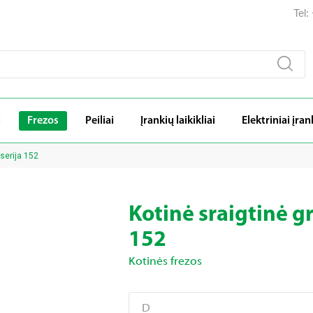
Tel
i
Frezos
Peiliai
Įrankių laikikliai
Elektriniai įran
 serija 152
Kotinė sraigtinė gr
152
Kotinės frezos
D