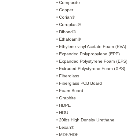
• Composite
• Copper
• Corian®
• Coroplast®
• Dibond®
• Ethafoam®
• Ethylene-vinyl Acetate Foam (EVA)
• Expanded Polypropylene (EPP)
• Expanded Polystyrene Foam (EPS)
• Extruded Polystyrene Foam (XPS)
• Fiberglass
• Fiberglass PCB Board
• Foam Board
• Graphite
• HDPE
• HDU
• 20lbs High Density Urethane
• Lexan®
• MDF/HDF