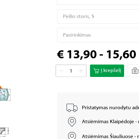
Peilio storis, S
Pasirinkimas
€ 13,90 - 15,60
Į krepšelį
Pristatymas nurodytu adr
Atsiėmimas Klaipėdoje - 
Atsiėmimas Šiauliuose - n