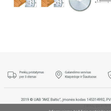
Prekių pristatymas
Galandimo servisas
per 3 dienas
Klaipėdoje ir Šiauliuose
2019 © UAB “AKE Baltic”, įmonės kodas 145314992, 
Įrankių galandini