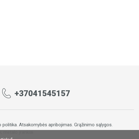
+37041545157
 politika
.
Atsakomybės apribojimas
.
Grąžinimo sąlygos.
, metalo įrankiai.