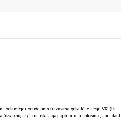
vnt. pakuotėje), naudojama frezavimo galvutėse serija 693 (tik
 Dėka fiksacinių skylių nereikalauja papildomo reguliavimo, sudedant