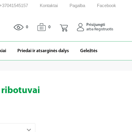
: +37041545157
Kontaktai
Pagalba
Facebook
Prisijungti
0
0
arba Registruotis
kiai
Priedai ir atsarginės dalys
Geležtės
r ribotuvai