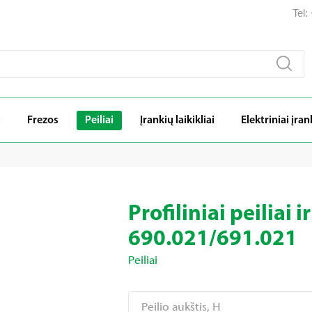
Tel
i
Frezos
Peiliai
Įrankių laikikliai
Elektriniai įran
Profiliniai peiliai i
690.021/691.021
Peiliai
Peilio aukštis, H