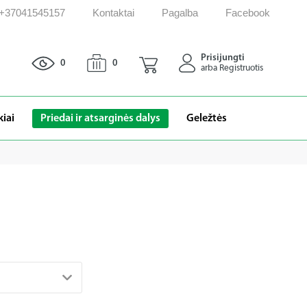
: +37041545157
Kontaktai
Pagalba
Facebook
Prisijungti
0
0
arba Registruotis
kiai
Priedai ir atsarginės dalys
Geležtės