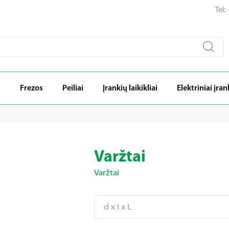
Tel
i
Frezos
Peiliai
Įrankių laikikliai
Elektriniai įran
Varžtai
Varžtai
d x I x L