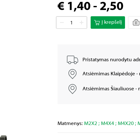
€ 1,40 - 2,50
Į krepšelį
Pristatymas nurodytu adr
Atsiėmimas Klaipėdoje - 
Atsiėmimas Šiauliuose - n
Matmenys:
M2X2 ; M4X4 ; M4X20 ;