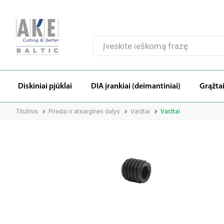
Diskiniai pjūklai
DIA įrankiai (deimantiniai)
Grąžta
Titulinis
Priedai ir atsarginės dalys
Varžtai
Varžtai