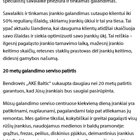
specialistų savalaikė priežiūra ir tinkamas galandimas.
Savalaikis ir tinkamas įrankio galandimas sutaupo klientui iki
50% reguliarų išlaidų, skiriamų įrankių ūkiui ir tai yra tiesa. Tai
ypač aktualu šiandiena, kai dauguma klientų atidžiai skaičiuoja
savo išlaidas ir siekia optimizuoti savo įrankių ūkį. Tai reiškia –
ilgesnį pagaląsto įrankio tarnavimo laiką, mažesnį įrankio
keitimo skaičių, retesnes staklių prastovas dėl įrankių keitimo,
didesnį gamybos našumą.
20 metų galandimo serviso patirtis
Bendrovės „AKE Baltic“ sukaupta daugiau nei 20 metų patirtis
garantuos, kad Jūsų įrankiais bus saugiai pasirūpinta.
Mūsų galandimo serviso centruose kiekvieną dieną įrankiai yra
patikrinami, nuplaunami, pagalandami taip pat atliekamas jų
remontas. Mes galime tiksliai, kokybiškai ir greitai pagaląsti visų
rūšių įrankius, naudojamus medienos ir baldų pramonėje:
grąžtus, frezas, peilius, diskinius pjūklus, deimantinius įrankius