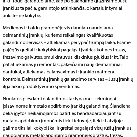
ir kt. Todėl garantuojame, kad po galandimo grąžinsime Jūsų
įrankius ta pačia, gamintojo atitinkančia, o kartais ir žymiai
aukštesne kokybe.
Medienos ir baldų pramonėje vis daugiau naudojama
deimantinių įrankių, kuriems reikalingas kvalifikuotas
galandimo servisas – atliekamas per ypač trumpą laiką. Esame
pajėgūs greitai ir kokybiškai pagaląsti įvairias kotines frezas,
frezavimo galvutes, smulkintuvus, diskinius pjūklus ir kt. Taip
pat atliekamas jų remontas: pakeičiami nauji deimantiniai
dantukai, atliekamas balansavimas ir įrankio matmenų
kontrolė. Deimantinių įrankių galandimo servisas – Jūsų įrankių
ilgalaikio produktyvumo sprendimas.
Nuolatos plėsdami galandimo staklyną mes sėkmingai
įsisavinome ir metalo apdirbimo įrankių galandimą. Šiandiena
dėka įgytos neįkainojamos patirties bendradarbiaujant su
metalo apdirbimo įmonėmis tiek Lietuvoje, tiek ir Latvijoje
galime tiksliai, kokybiškai ir greitai pagaląsti visų rūšių įrankius
naudojamus metalo apdirbimo pramonėje: grąžtus, frezas,