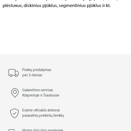
plėstuvus, diskinius pjūklus, segmentinius pjūklus ir kt.
Prekių pristatymas
per 3 dienas
Galandimo servisas
Klaipėdoje ir Šiauliuose
Esame oficialūs atstovai
pasaulinių prekinių ženklų
Mums rūpi jūsų nuomonė,