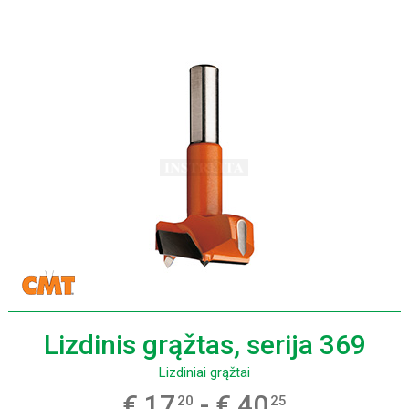
Lizdinis grąžtas, serija 369
Lizdiniai grąžtai
€ 17
- € 40
20
25