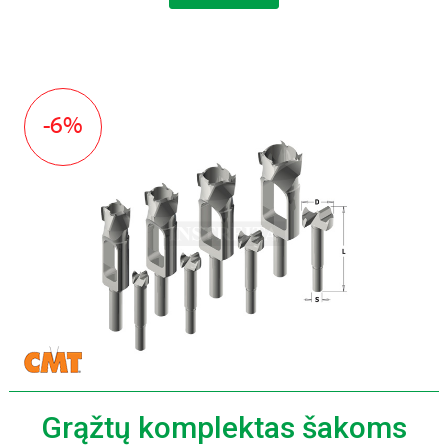
-6%
Grąžtų komplektas šakoms