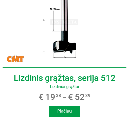
Lizdinis grąžtas, serija 512
Lizdiniai grąžtai
€ 19
- € 52
38
39
Plačiau