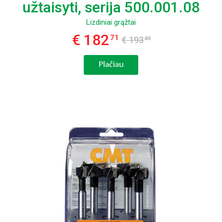
užtaisyti, serija 500.001.08
Lizdiniai grąžtai
€ 182
71
€ 193
89
Plačiau