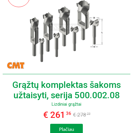
Grąžtų komplektas šakoms
užtaisyti, serija 500.002.08
Lizdiniai grąžtai
€ 261
36
€ 278
23
Plačiau