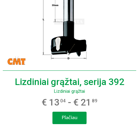
Lizdiniai grąžtai, serija 392
Lizdiniai grąžtai
€ 13
- € 21
04
89
Plačiau