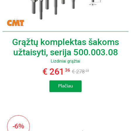
Grąžtų komplektas šakoms
užtaisyti, serija 500.003.08
Lizdiniai grąžtai
€ 261
36
€ 278
23
Plačiau
-6%