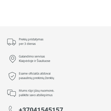
Prekių pristatymas
per 3 dienas
Galandimo servisas
Klaipėdoje ir Šiauliuose
Esame oficialūs atstovai
pasaulinių prekinių ženklų
Mums rūpi jūsų nuomonė,
palikite savo atsiliepimus
+37041545157