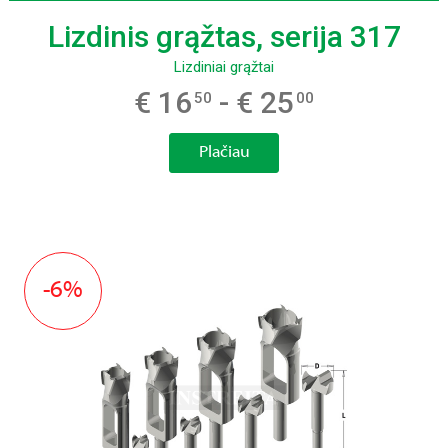
Lizdinis grąžtas, serija 317
Lizdiniai grąžtai
€ 16
- € 25
50
00
Plačiau
-6%