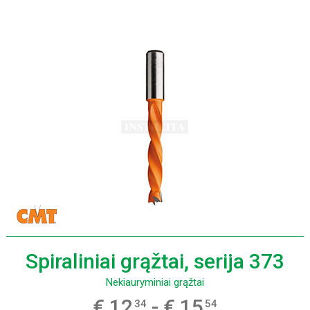
Spiraliniai grąžtai, serija 373
Nekiauryminiai grąžtai
€ 12
- € 15
34
54