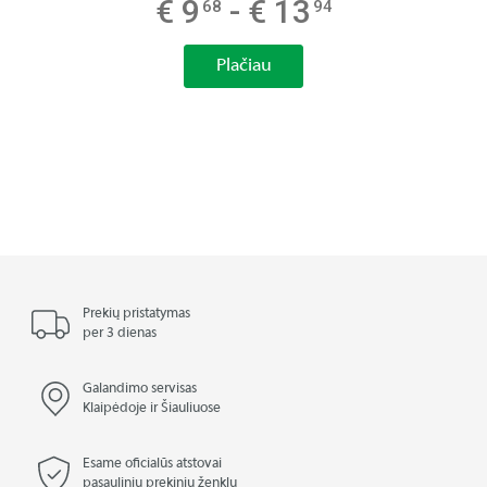
€ 9
- € 13
68
94
Plačiau
Prekių pristatymas
per 3 dienas
Galandimo servisas
Klaipėdoje ir Šiauliuose
Esame oficialūs atstovai
pasaulinių prekinių ženklų