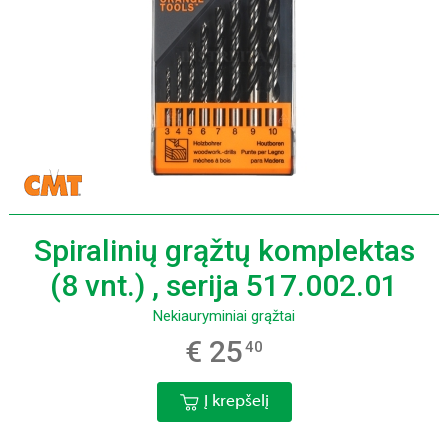
Spiralinių grąžtų komplektas
(8 vnt.) , serija 517.002.01
Nekiauryminiai grąžtai
€ 25
40
Į krepšelį