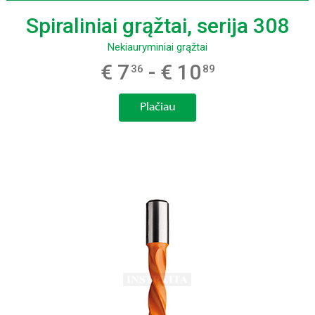
Spiraliniai grąžtai, serija 308
Nekiauryminiai grąžtai
€ 7
- € 10
36
89
Plačiau