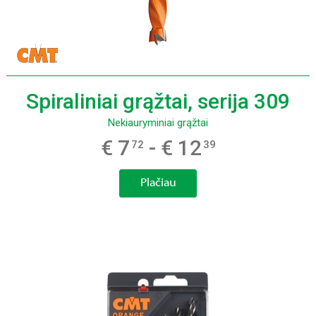
Spiraliniai grąžtai, serija 309
Nekiauryminiai grąžtai
€ 7
- € 12
72
39
Plačiau