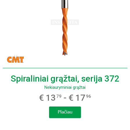
Spiraliniai grąžtai, serija 372
Nekiauryminiai grąžtai
€ 13
- € 17
79
96
Plačiau