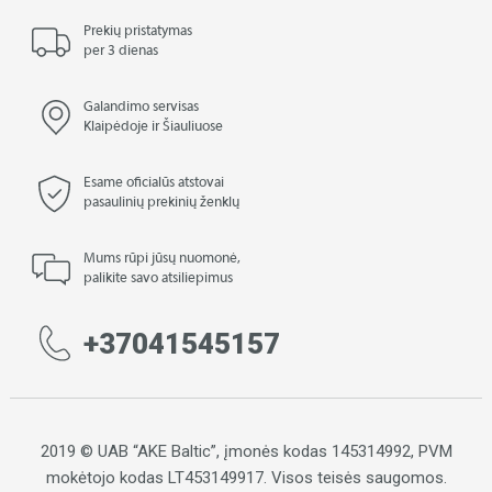
Prekių pristatymas
per 3 dienas
Galandimo servisas
Klaipėdoje ir Šiauliuose
Esame oficialūs atstovai
pasaulinių prekinių ženklų
Mums rūpi jūsų nuomonė,
palikite savo atsiliepimus
+37041545157
2019 © UAB “AKE Baltic”, įmonės kodas 145314992, PVM
mokėtojo kodas LT453149917. Visos teisės saugomos.