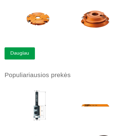
Daugiau
Populiariausios prekės