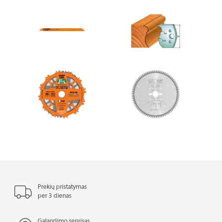
Prekių pristatymas
per 3 dienas
Galandimo servisas