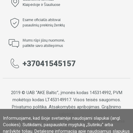
Klaipėdoje ir Šiauliuose
Esame oficialūs atstovai
pasaulinių prekinių ženklų
Mums rūpi jūsų nuomonė,
palikite savo atsiliepimus
+37041545157
2019 © UAB “AKE Baltic”, įmonės kodas 145314992, PVM
mokėtojo kodas LT453149917. Visos teisės saugomos.
Privatumo politika
.
Atsakomybės apribojimas
.
Grąžinimo
sąlygos.
Informuojame, kad šioje svetainėje naudojami slapukai (angl.
Įrankių galandinimo servisas, pramoniniai pjūklai, pramoninia
Cookies). Sutikdami, paspauskite mygtuką „Sutinku“ arba
grąžtai, medienos įrankiai, metalo įrankiai.
naršykite toliau. Detalesnę informaciją apie naudojamus slapukus