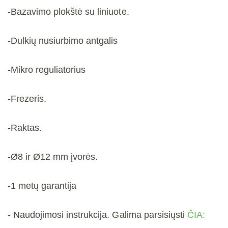
-Bazavimo plokštė su liniuote.
-Dulkių nusiurbimo antgalis
-Mikro reguliatorius
-Frezeris.
-Raktas.
-Ø8 ir
Ø12 mm
įvorės.
-1 metų garantija
- Naudojimosi instrukcija. Galima parsisiųsti
ČIA: