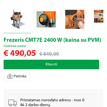
Frezeris CMT7E 2400 W (kaina su PVM)
Elektriniai įrankiai
€ 490,05
€ 849,00
Klausti
Patinka
Pristatymas nurodytu adresu - nuo 0
iki 2 darbo dienų.