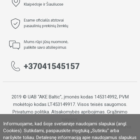
Klaipėdoje ir Šiauliuose
Esame oficialūs atstovai
pasaulinių prekinių ženklų
Mums rūpi jūsų nuomonė,
palikite savo atsiliepimus
+37041545157
2019 © UAB “AKE Baltic”, įmonės kodas 145314992, PVM
mokėtojo kodas LT453149917. Visos teisės saugomos.
Privatumo politika
.
Atsakomybės apribojimas
.
Grąžinimo
sąlygos.
Informuojame, kad šioje svetainėje naudojami slapukai (angl.
Įrankių galandinimo servisas, pramoniniai pjūklai, pramoninia
Cookies). Sutikdami, paspauskite mygtuką „Sutinku“ arba
grąžtai, medienos įrankiai, metalo įrankiai.
naršykite toliau. Detalesnę informaciją apie naudojamus slapukus