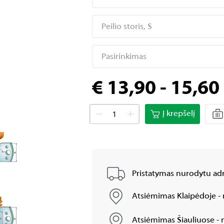
Peilio storis, S
Pasirinkimas
€ 13,90 - 15,60
Į krepšelį
Pristatymas nurodytu adr
Atsiėmimas Klaipėdoje - 
Atsiėmimas Šiauliuose - n