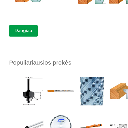
Daugiau
Populiariausios prekės