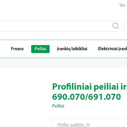
Tel
i
Frezos
Peiliai
Įrankių laikikliai
Elektriniai įran
Profiliniai peiliai i
690.070/691.070
Peiliai
Peilio aukštis, H