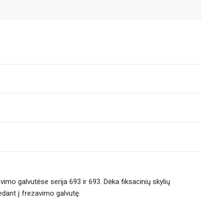
imo galvutėse serija 693 ir 693. Dėka fiksacinių skylių
edant į frezavimo galvutę.