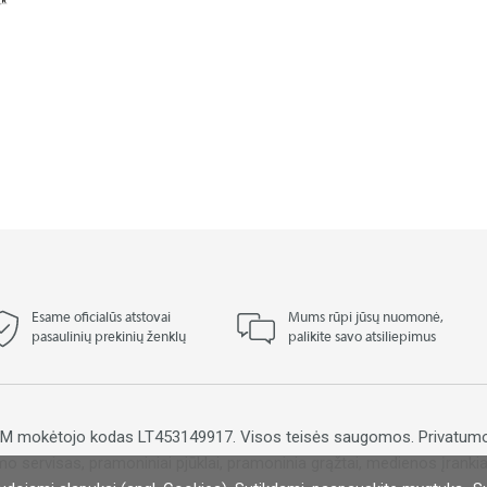
Esame oficialūs atstovai
Mums rūpi jūsų nuomonė,
pasaulinių prekinių ženklų
palikite savo atsiliepimus
PVM mokėtojo kodas LT453149917. Visos teisės saugomos.
Privatumo
mo servisas, pramoniniai pjūklai, pramoninia grąžtai, medienos įrankiai