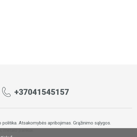
+37041545157
 politika
.
Atsakomybės apribojimas
.
Grąžinimo sąlygos.
, metalo įrankiai.