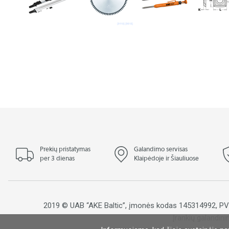
Prekių pristatymas
Galandimo servisas
per 3 dienas
Klaipėdoje ir Šiauliuose
2019 © UAB “AKE Baltic”, įmonės kodas 145314992, 
Įrankių galandini