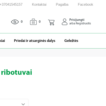
: +37041545157
Kontaktai
Pagalba
Facebook
Prisijungti
0
0
arba Registruotis
kiai
Priedai ir atsarginės dalys
Geležtės
r ribotuvai