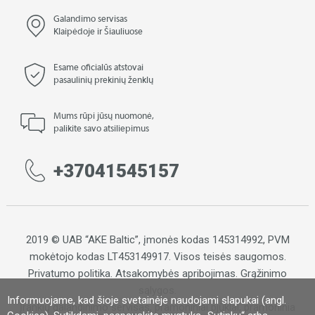
Galandimo servisas
Klaipėdoje ir Šiauliuose
Esame oficialūs atstovai
pasaulinių prekinių ženklų
Mums rūpi jūsų nuomonė,
palikite savo atsiliepimus
+37041545157
2019 © UAB “AKE Baltic”, įmonės kodas 145314992, PVM
mokėtojo kodas LT453149917. Visos teisės saugomos.
Privatumo politika
.
Atsakomybės apribojimas
.
Grąžinimo
sąlygos.
Informuojame, kad šioje svetainėje naudojami slapukai (angl.
Įrankių galandinimo servisas, pramoniniai pjūklai, pramoninia