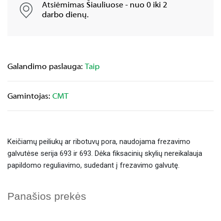
Atsiėmimas Šiauliuose - nuo 0 iki 2
darbo dienų.
Galandimo paslauga:
Taip
Gamintojas:
CMT
Keičiamų peiliukų ar ribotuvų pora, naudojama frezavimo
galvutėse serija 693 ir 693. Dėka fiksacinių skylių nereikalauja
papildomo reguliavimo, sudedant į frezavimo galvutę.
Panašios prekės